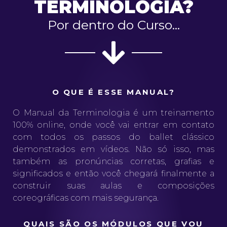
TERMINOLOGIA?
Por dentro do Curso...
O QUE É ESSE MANUAL?
O Manual da Terminologia é um treinamento
100% online, onde você vai entrar em contato
com todos os passos do ballet clássico
demonstrados em vídeos. Não só isso, mas
também as pronúncias corretas, grafias e
significados e então você chegará finalmente a
construir suas aulas e composições
coreográficas com mais segurança.
QUAIS SÃO OS MÓDULOS QUE VOU